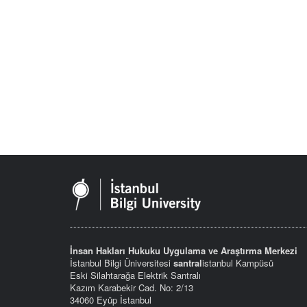
İnsan Hakları Hukuku Uygulama ve Araştırma Merkezi
İstanbul Bilgi Üniversitesi
santral
istanbul Kampüsü
Eski Silahtarağa Elektrik Santralı
Kazım Karabekir Cad. No: 2/13
34060 Eyüp İstanbul