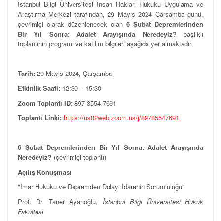
İstanbul Bilgi Üniversitesi İnsan Hakları Hukuku Uygulama ve
Araştırma Merkezi tarafından, 29 Mayıs 2024 Çarşamba günü,
çevrimiçi olarak düzenlenecek olan
6 Şubat Depremlerinden
Bir Yıl Sonra: Adalet Arayışında Neredeyiz?
başlıklı
toplantının programı ve katılım bilgileri aşağıda yer almaktadır.
Tarih:
29 Mayıs 2024, Çarşamba
Etkinlik Saati:
12:30 – 15:30
Zoom Toplantı ID:
897 8554 7691
Toplantı Linki:
https://us02web.zoom.us/j/89785547691
6 Şubat Depremlerinden Bir Yıl Sonra: Adalet Arayışında
Neredeyiz?
(çevrimiçi toplantı)
Açılış Konuşması
"İmar Hukuku ve Depremden Dolayı İdarenin Sorumluluğu"
Prof. Dr. Taner Ayanoğlu,
İstanbul Bilgi Üniversitesi Hukuk
Fakültesi