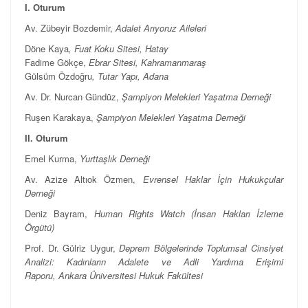
I. Oturum
Av. Zübeyir Bozdemir,
Adalet Arıyoruz Aileleri
Döne Kaya
, Fuat Koku Sitesi, Hatay
Fadime Gökçe,
Ebrar Sitesi, Kahramanmaraş
Gülsüm Özdoğru
, Tutar Yapı, Adana
Av. Dr. Nurcan Gündüz,
Şampiyon Melekleri Yaşatma Derneği
Ruşen Karakaya,
Ş
ampiyon Melekleri Yaşatma Derneği
II. Oturum
Emel Kurma,
Yurttaşlık Derneği
Av. Azize Altıok Özmen,
Evrensel Haklar İçin Hukukçular
Derneği
Deniz Bayram,
Human Rights Watch (İnsan Hakları İzleme
Örgütü)
Prof. Dr. Gülriz Uygur,
Deprem Bölgelerinde Toplumsal Cinsiyet
Analizi: Kadınların Adalete ve Adli Yardıma Erişimi
Raporu, Ankara Üniversitesi Hukuk Fakültesi