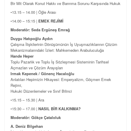
Bir Mit Olarak Konut Hakkı ve Barınma Sorunu Karşısında Hukuk
•13.15 – 14.00 | Öğle Arası
•14.00 – 15:15 |
EMEK REJİMİ
Moderatör: Seda Ergüneş Emrağ
Duygu Hatıpoğlu Aydın
Çalışma İlişkilerinin Dönüşümünün İş Uyuşmazlıklarının Çözüm
Mekanizmalarındaki İzleri: Mahkemeden Arabuluculuğa
Hande Heper
Toplu Pazarlık ve Toplu İş Sözleşmesi Sisteminin Tarihsel
Açmazları ve Çözüm Arayışları
Irmak Kepenek / Gönenç Hacaloğlu
Anlatılan Hepimizin Hikayesi: Emperyalizm, Göçmen Emek
Rejimi,
Hukuki Düzenlemeler ve Sınıf Bilinci
•15.15 – 15.30 | Ara
•15:30 – 17.00 |
NASIL BİR KALKINMA?
Moderatör:
Gökçe Çataloluk
A. Deniz Bilgehan