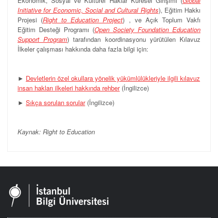
Ekonomik, Sosyal ve Kültürel Haklar Küresel Girişimi (
Global
Initiative for Economic, Social and Cultural Rights
), Eğitim Hakkı
Projesi (
Right to Education Project
) , ve Açık Toplum Vakfı
Eğitim Desteği Programı (
Open Society Foundation Education
Support Program
) tarafından koordinasyonu yürütülen Kılavuz
İlkeler çalışması hakkında daha fazla bilgi için:
►
Devletlerin özel okullara yönelik yükümlülükleriyle ilgili kılavuz
insan hakları ilkeleri hakkında rehber
(İngilizce)
►
Sıkça sorulan sorular
(İngilizce)
Kaynak: Right to Education