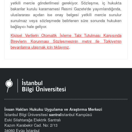
yetkili mercie gönderilmesi gerekiyor. Sözleşme, iç hukukta
bakanlar kurulu kararnamesi Resmi Gazete'de yayımlandığında,
uluslararası açıdan ise onay belgesi yetkili mercie sunulur
sunulmaz veya sözleşmede belirlenen süre sonunda hukuken
bağlayıcı hale geliyor.
Kişisel Verilerin Otomatik İşleme Tabi Tutulması Karşısında
Bireylerin Korunması Sözleşmesinin metni ile Türkiye'nin
beyanlarına ulaşmak için tıklayınız
.
İnsan Hakları Hukuku Uygulama ve Araştırma Merkezi
İstanbul Bilgi Üniversitesi
santral
istanbul Kampüsü
Eski Silahtarağa Elektrik Santralı
Kazım Karabekir Cad. No: 2/13
34060 Eyüp İstanbul