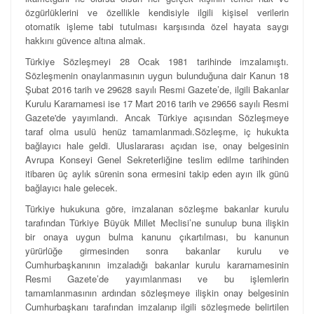
özgürlüklerini ve özellikle kendisiyle ilgili kişisel verilerin
otomatik işleme tabi tutulması karşısında özel hayata saygı
hakkını güvence altına almak.
Türkiye Sözleşmeyi 28 Ocak 1981 tarihinde imzalamıştı.
Sözleşmenin onaylanmasının uygun bulunduğuna dair Kanun 18
Şubat 2016 tarih ve 29628 sayılı Resmi Gazete’de, ilgili Bakanlar
Kurulu Kararnamesi ise 17 Mart 2016 tarih ve 29656 sayılı Resmi
Gazete'de yayımlandı. Ancak Türkiye açısından Sözleşmeye
taraf olma usulü henüz tamamlanmadı.Sözleşme, iç hukukta
bağlayıcı hale geldi. Uluslararası açıdan ise, onay belgesinin
Avrupa Konseyi Genel Sekreterliğine teslim edilme tarihinden
itibaren üç aylık sürenin sona ermesini takip eden ayın ilk günü
bağlayıcı hale gelecek.
Türkiye hukukuna göre, imzalanan sözleşme bakanlar kurulu
tarafından Türkiye Büyük Millet Meclisi’ne sunulup buna ilişkin
bir onaya uygun bulma kanunu çıkartılması, bu kanunun
yürürlüğe girmesinden sonra bakanlar kurulu ve
Cumhurbaşkanının imzaladığı bakanlar kurulu kararnamesinin
Resmi Gazete’de yayımlanması ve bu işlemlerin
tamamlanmasının ardından sözleşmeye ilişkin onay belgesinin
Cumhurbaşkanı tarafından imzalanıp ilgili sözleşmede belirtilen