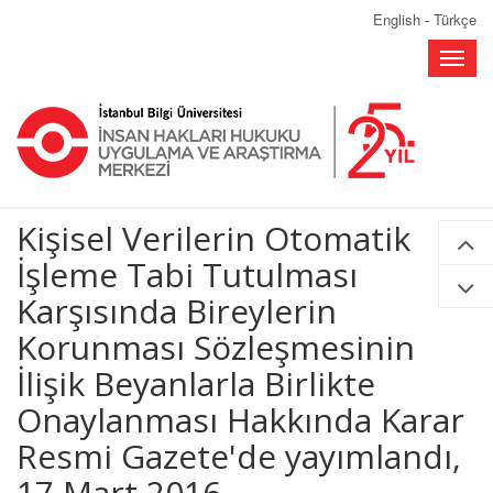
English
-
Türkçe
Toggle
naviga
Kişisel Verilerin Otomatik
İşleme Tabi Tutulması
Karşısında Bireylerin
Korunması Sözleşmesinin
İlişik Beyanlarla Birlikte
Onaylanması Hakkında Karar
Resmi Gazete'de yayımlandı,
17 Mart 2016