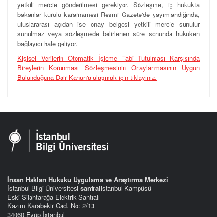
yetkili mercie gönderilmesi gerekiyor. Sözleşme, iç hukukta
bakanlar kurulu kararnamesi Resmi Gazete'de yayımlandığında,
uluslararası açıdan ise onay belgesi yetkili mercie sunulur
sunulmaz veya sözleşmede belirlenen süre sonunda hukuken
bağlayıcı hale geliyor.
Kişisel Verilerin Otomatik İşleme Tabi Tutulması Karşısında
Bireylerin Korunması Sözleşmesinin Onaylanmasının Uygun
Bulunduğuna Dair Kanun'a ulaşmak için tıklayınız.
İnsan Hakları Hukuku Uygulama ve Araştırma Merkezi
İstanbul Bilgi Üniversitesi
santral
istanbul Kampüsü
Eski Silahtarağa Elektrik Santralı
Kazım Karabekir Cad. No: 2/13
34060 Eyüp İstanbul