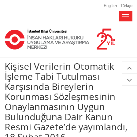
English
-
Türkçe
Toggle
naviga
Kişisel Verilerin Otomatik
İşleme Tabi Tutulması
Karşısında Bireylerin
Korunması Sözleşmesinin
Onaylanmasının Uygun
Bulunduğuna Dair Kanun
Resmi Gazete’de yayımlandı,
18 Şubat 2016