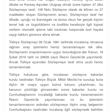
ülkeler ve Konsey dışından Uruguay olmak üzere toplam 47 ülke
Sözleşmeye taraf. 108 Nolu Sözleşme olarak da bilinen ve 27
maddeden oluşan Sözleşmenin amacı; Sözleşmeye taraf her
ülkede, uyruğu ve ikametgahı ne olursa olsun her gerçek kişinin
temel hak ve özgürlüklerini ve özellikle kendisiyle ilgili kişisel
verilerin otomatik işleme tabi tutulması karşısında özel hayata
saygı hakkını güvence altına almak.
Türkiye Sözleşmeyi 28 Ocak 1981 tarihinde imzalamış olmasına
rağmen onay işlemlerini henüz tamamlamayan tek ülke.
Sözleşmenin onaylanmasının uygun bulunduğuna dair Kanun, 18
Şubat 2016 tarih ve 29628 sayılı Resmi Gazete’de yayımlandı.
Ancak Türkiye açısından Sözleşmeye taraf olma usulü henüz
tamamlanmadı.
Türkiye hukukuna göre, imzalanan sözleşme bakanlar
kurulu tarafından Türkiye Büyük Millet Meclisi’ne sunulup buna
ilişkin bir onaya uygun bulma kanunu çıkartılması, bu
kanunun yürürlüğe girmesinden sonra bakanlar kurulu ve
Cumhurbaşkanının imzaladığı bakanlar kurulu kararnamesinin
Resmi Gazete’de yayımlanması ve bu işlemlerin
tamamlanmasının ardından sözleşmeye ilişkin onay belgesinin
Cumhurbaşkanı tarafından imzalanıp ilgili sözleşmede belirtilen