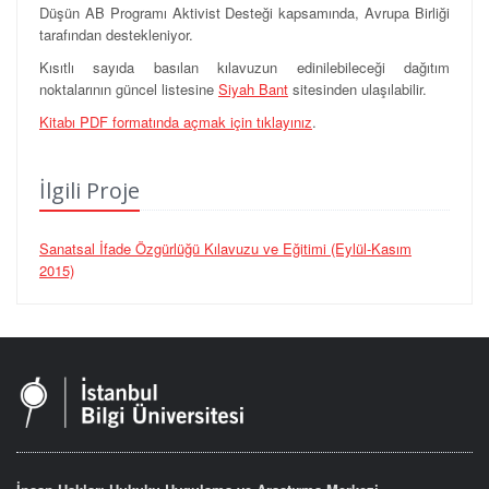
Düşün AB Programı Aktivist Desteği kapsamında, Avrupa Birliği
tarafından destekleniyor.
Kısıtlı sayıda basılan kılavuzun edinilebileceği dağıtım
noktalarının güncel listesine
Siyah Bant
sitesinden ulaşılabilir.
Kitabı PDF formatında açmak için tıklayınız
.
İlgili Proje
Sanatsal İfade Özgürlüğü Kılavuzu ve Eğitimi (Eylül-Kasım
2015)