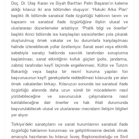
Doç. Dr. Ulaş Karan ve Siyah Bant'tan Pelin Başaran’ın kaleme
aldığı kılavuz iki ana bölümden oluşuyor: “Hukuki Arka Plan”
başlıklı ilk bölümde sanatsal ifade özgürlüğü hakkının tanım ve
kapsamı ve sanatsal ifade özgürlüğüne ilişkin ulusal ve
uluslararası düzenlemeler anlatılıyor. “Pratik bilgi ve öneriler”
başlıklı ikinci bölümde ise karşılaşılan sansürlerden yola çıkarak
oluşturulmuş örnek vakalar ve bu durumlarla karşılaşılması
halinde izlenebilecek yollar özetleniyor. Sanat eseri veya etkinlik
sebebiyle sanatçı hakkında savcılık tarafından soruşturma
başlatılması, sanat etkinliğinin kolluk güçleri (polis, jandarma,
zabıta) tarafından keyfî biçimde engellenmesi, Kültür ve Turizm
Bakanlığı veya başka bir resmî kuruma yapılan fon
başvurusunun keyfî gerekçelerle reddedilmesi kılavuzda yer alan
örnek vakalardan birkaçı. Kılavuzun sonunda ise sanatsal ifade
özgürlüğü alanında daha uzun süreli bir mücadelenin nasıl
yürütebileceğine ve savunuculuk çalışmalarına nasıl
katılabileceğine dair öneriler ve hak ihlali durumunda
başvurulabilecek ulusal ve uluslararası mecraların iletişim bilgileri
yer alıyor.
Türkiye’deki sanatçıların ve sanat kurumlarının sanatsal ifade
özgürlüğü haklarının korunması ve geliştirilmesine destek olmak
amacıyla hazırlanan bu kılavuz İsveç Başkonsolosluğu ve Sivil