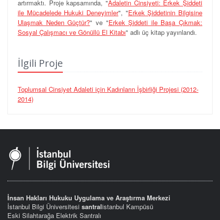
artırmaktı.
Proje kapsamında, "
Adaletin Cinsiyeti: Erkek Şiddeti
ile Mücadelede Hukuki Deneyimler
",
"
Erkek Şiddetinin Bilgisine
Ulaşmak Neden Güçtür?
" ve "
Erkek Şiddeti ile Başa Çıkmak:
Sosyal Çalışmacı ve Gönüllü El Kitabı
" adlı üç kitap yayınlandı.
İlgili Proje
Toplumsal Cinsiyet Adaleti için Kadınların İşbirliği Projesi (2012-
2014)
İnsan Hakları Hukuku Uygulama ve Araştırma Merkezi
İstanbul Bilgi Üniversitesi
santral
istanbul Kampüsü
Eski Silahtarağa Elektrik Santralı