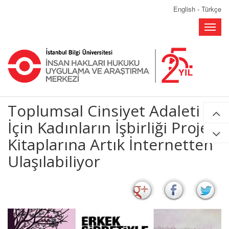
English
-
Türkçe
Toggle
naviga
Toplumsal Cinsiyet Adaleti
İçin Kadınların İşbirliği Projesi
Kitaplarına Artık İnternetten
Ulaşılabiliyor