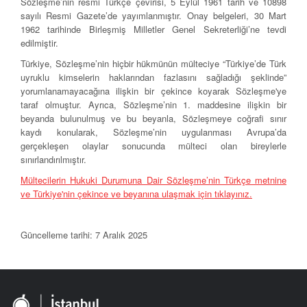
Sözleşme’nin resmi Türkçe çevirisi, 5 Eylül 1961 tarih ve 10898
sayılı Resmi Gazete’de yayımlanmıştır. Onay belgeleri, 30 Mart
1962 tarihinde Birleşmiş Milletler Genel Sekreterliği’ne tevdi
edilmiştir.
Türkiye, Sözleşme’nin hiçbir hükmünün mülteciye “Türkiye’de Türk
uyruklu kimselerin haklarından fazlasını sağladığı şeklinde”
yorumlanamayacağına ilişkin bir çekince koyarak Sözleşme'ye
taraf olmuştur. Ayrıca, Sözleşme’nin 1. maddesine ilişkin bir
beyanda bulunulmuş ve bu beyanla, Sözleşmeye coğrafi sınır
kaydı konularak, Sözleşme’nin uygulanması Avrupa’da
gerçekleşen olaylar sonucunda mülteci olan bireylerle
sınırlandırılmıştır.
Mültecilerin Hukuki Durumuna Dair Sözleşme’nin Türkçe metnine
ve Türkiye'nin çekince ve beyanına ulaşmak için tıklayınız.
Güncelleme tarihi: 7 Aralık 2025