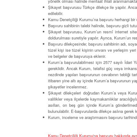
yönelik olması halinde menfaat ihlali aranmamakta
Şikayet başvurusu Türkçe dilekçe ile yapılır. Anca
edilebilir.
Kamu Denetçiliği Kurumu’na başvuru herhangi bir üc
Başvuru sahibinin talebi halinde, başvuru gizli tutul
Şikayet başvurusu, Kurum’un resmî internet site
doldurulması suretiyle yapılır. Ayrıca, Kurum’un res
Başvuru dilekçesinde; başvuru sahibinin adı, soyad
tüzel kişi ise tüzel kişinin unvanı ve yerleşim yeri
ve belgeler de başvuruya eklenir.
Kurum’a başvurulabilmesi için 2577 sayılı İdari Y
gereklidir. Ancak Kurum, telafisi güç veya imkansı
nezdinde yapılan başvurunun cevabının tebliği tar
itibaren yine altı ay içinde Kurum’a başvurunun ya
şikayetler incelenmez.
Şikayet dilekçeleri doğrudan Kurum’a veya Kurum’
valilikler veya ilçelerde kaymakamlıklar aracılığı
asılları, on beş gün içinde Kurum’a gönderilmed
bulunulabilir. E-başvurularda dilekçe aslına gerek
Kurum, inceleme ve araştırmasını başvuru tarihinden
Kamu Denetçiliği Kurumu'na başvuru hakkında ayrıntıl