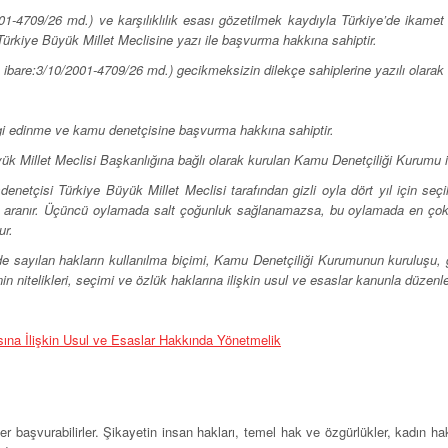
-4709/26 md.) ve karşılıklılık esası gözetilmek kaydıyla Türkiye’de ikamet e
Türkiye Büyük Millet Meclisine yazı ile başvurma hakkına sahiptir.
 ibare:3/10/2001-4709/26 md.) gecikmeksizin dilekçe sahiplerine yazılı olarak bil
lgi edinme ve kamu denetçisine başvurma hakkına sahiptir.
k Millet Meclisi Başkanlığına bağlı olarak kurulan Kamu Denetçiliği Kurumu idare
netçisi Türkiye Büyük Millet Meclisi tarafından gizli oyla dört yıl için seçi
 aranır. Üçüncü oylamada salt çoğunluk sağlanamazsa, bu oylamada en çok o
ur.
e sayılan hakların kullanılma biçimi, Kamu Denetçiliği Kurumunun kuruluşu, 
 nitelikleri, seçimi ve özlük haklarına ilişkin usul ve esaslar kanunla düzenle
na İlişkin Usul ve Esaslar Hakkında Yönetmelik
er başvurabilirler. Şikayetin insan hakları, temel hak ve özgürlükler, kadın h