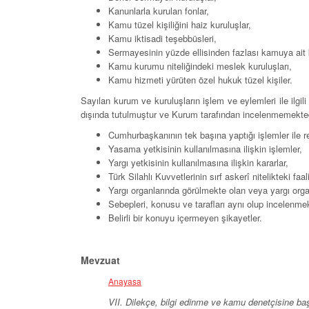
Kanunlarla kurulan fonlar,
Kamu tüzel kişiliğini haiz kuruluşlar,
Kamu iktisadi teşebbüsleri,
Sermayesinin yüzde ellisinden fazlası kamuya ait ku
Kamu kurumu niteliğindeki meslek kuruluşları,
K
amu hizmeti yürüten özel hukuk tüzel kişiler.
​Sayılan kurum ve kuruluşların işlem ve eylemleri ile ilgi
dışında tutulmuştur ve Kurum tarafından incelenmemekted
Cumhurbaşkanının tek başına yaptığı işlemler ile re
Yasama yetkisinin kullanılmasına ilişkin işlemler,
Yargı yetkisinin kullanılmasına ilişkin kararlar,
Türk Silahlı Kuvvetlerinin sırf askerî nitelikteki faali
Yargı organlarında görülmekte olan veya yargı org
Sebepleri, konusu ve tarafları aynı olup incelenm
Belirli bir konuyu içermeyen şikayetler.
Mevzuat
Anayasa
VII. Dilekçe, bilgi edinme ve kamu denetçisine b