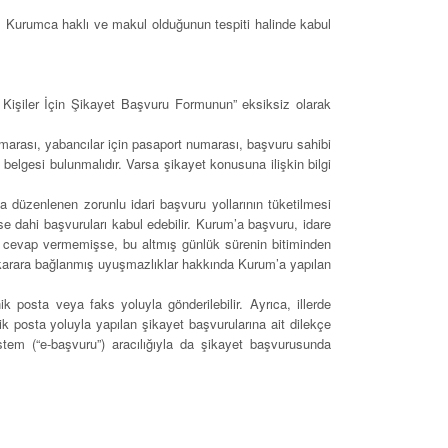
su, Kurumca haklı ve makul olduğunun tespiti halinde kabul
Kişiler İçin Şikayet Başvuru Formunun” eksiksiz olarak
umarası, yabancılar için pasaport numarası, başvuru sahibi
ki belgesi bulunmalıdır. Varsa şikayet konusuna ilişkin bilgi
a düzenlenen zorunlu idari başvuru yollarının tüketilmesi
se dahi başvuruları kabul edebilir. Kurum’a başvuru, idare
nde cevap vermemişse, bu altmış günlük sürenin bitiminden
a karara bağlanmış uyuşmazlıklar hakkında Kurum’a yapılan
 posta veya faks yoluyla gönderilebilir. Ayrıca, illerde
ik posta yoluyla yapılan şikayet başvurularına ait dilekçe
stem (“e-başvuru”) aracılığıyla da şikayet başvurusunda