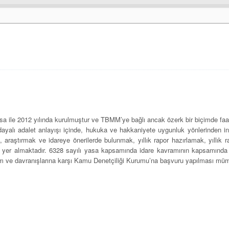
 ile 2012 yılında kurulmuştur ve TBMM’ye bağlı ancak özerk bir biçimde faal
a dayalı adalet anlayışı içinde, hukuka ve hakkaniyete uygunluk yönlerinden i
, araştırmak ve idareye önerilerde bulunmak, yıllık rapor hazırlamak, yıllık
 yer almaktadır. 6328 sayılı yasa kapsamında idare kavramının kapsamında a
utum ve davranışlarına karşı Kamu Denetçiliği Kurumu’na başvuru yapılması mü