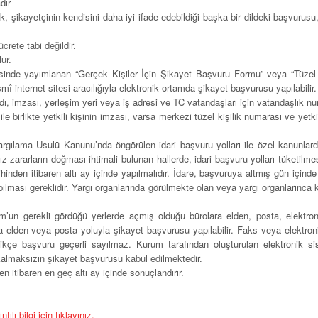
dır
k, şikayetçinin kendisini daha iyi ifade edebildiği başka bir dildeki başvuru
rete tabi değildir.
ur.
sinde yayımlanan “Gerçek Kişiler İçin Şikayet Başvuru Formu” veya “Tüzel 
mî internet sitesi aracılığıyla elektronik ortamda şikayet başvurusu yapılabilir.
ı, imzası, yerleşim yeri veya iş adresi ve TC vatandaşları için vatandaşlık n
 ile birlikte yetkili kişinin imzası, varsa merkezi tüzel kişilik numarası ve yet
argılama Usulü Kanunu’nda öngörülen idari başvuru yolları ile özel kanunlard
z zararların doğması ihtimali bulunan hallerde, idari başvuru yolları tüketilme
ihinden itibaren altı ay içinde yapılmalıdır. İdare, başvuruya altmış gün içi
pılması gereklidir. Yargı organlarında görülmekte olan veya yargı organlarınc
un gerekli gördüğü yerlerde açmış olduğu bürolara elden, posta, elektronik
yla elden veya posta yoluyla şikayet başvurusu yapılabilir. Faks veya elektron
ikçe başvuru geçerli sayılmaz. Kurum tarafından oluşturulan elektronik si
 kalmaksızın şikayet başvurusu kabul edilmektedir.
 itibaren en geç altı ay içinde sonuçlandırır.
ı bilgi için tıklayınız.