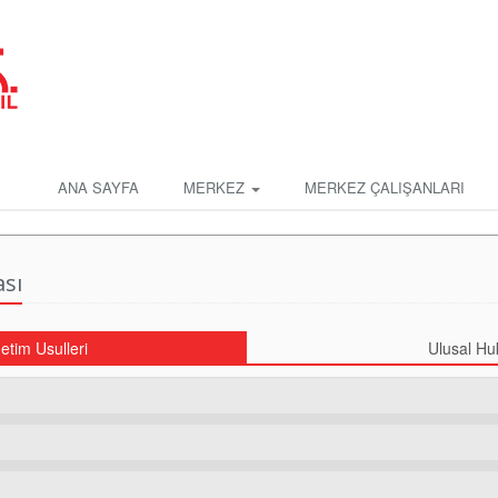
ANA SAYFA
MERKEZ
MERKEZ ÇALIŞANLARI
ası
etim Usulleri
Ulusal Hu