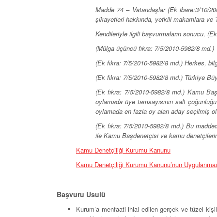
Madde 74 – Vatandaşlar (Ek ibare:3/10/2001
şikayetleri hakkında, yetkili makamlara ve 
Kendileriyle ilgili başvurmaların sonucu, (Ek
(Mülga üçüncü fıkra: 7/5/2010-5982/8 md.)
(Ek fıkra: 7/5/2010-5982/8 md.) Herkes, bi
(Ek fıkra: 7/5/2010-5982/8 md.) Türkiye Büyü
(Ek fıkra: 7/5/2010-5982/8 md.) Kamu Başde
oylamada üye tamsayısının salt çoğunluğu
oylamada en fazla oy alan aday seçilmiş ol
(Ek fıkra: 7/5/2010-5982/8 md.) Bu madded
ile Kamu Başdenetçisi ve kamu denetçilerinin
Kamu Denetçiliği Kurumu Kanunu
Kamu Denetçiliği Kurumu Kanunu’nun Uygulanması
Başvuru Usulü
Kurum’a menfaati ihlal edilen gerçek ve tüzel kişil