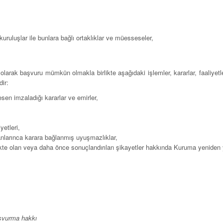
ruluşlar ile bunlara bağlı ortaklıklar ve müesseseler,
li olarak başvuru mümkün olmakla birlikte aşağıdaki işlemler, kararlar, faaliy
ir:
sen imzaladığı kararlar ve emirler,
yetleri,
anlarınca karara bağlanmış uyuşmazlıklar,
ekte olan veya daha önce sonuçlandırılan şikayetler hakkında Kuruma yeniden y
aşvurma hakkı