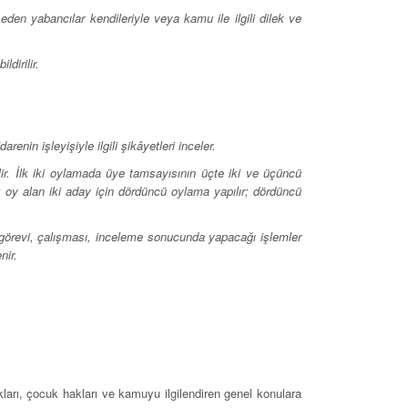
den yabancılar kendileriyle veya kamu ile ilgili dilek ve
dirilir.
nin işleyişiyle ilgili şikâyetleri inceler.
lir. İlk iki oylamada üye tamsayısının üçte iki ve üçüncü
y alan iki aday için dördüncü oylama yapılır; dördüncü
görevi, çalışması, inceleme sonucunda yapacağı işlemler
nir.
akları, çocuk hakları ve kamuyu ilgilendiren genel konulara