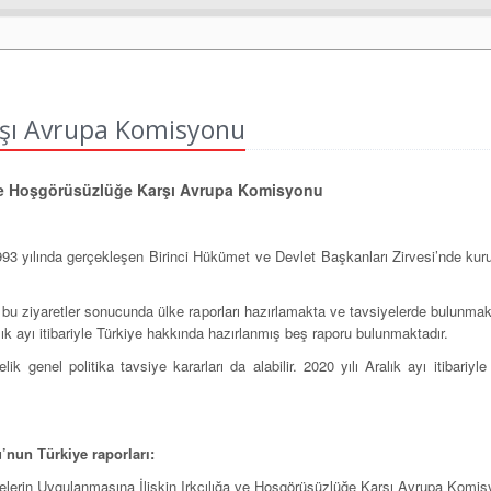
arşı Avrupa Komisyonu
 ve Hoşgörüsüzlüğe Karşı Avrupa Komisyonu
993 yılında gerçekleşen Birinci Hükümet ve Devlet Başkanları Zirvesi’nde ku
bu ziyaretler sonucunda ülke raporları hazırlamakta ve tavsiyelerde bulunmakta
lık ayı itibariyle Türkiye hakkında hazırlanmış beş raporu bulunmaktadır.
 genel politika tavsiye kararları da alabilir. 2020 yılı Aralık ayı itibariyl
nun Türkiye raporları:
lerin Uygulanmasına İlişkin Irkçılığa ve Hoşgörüsüzlüğe Karşı Avrupa Komis