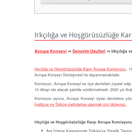
Irkçılığa ve Hoşgörüsüzlüğe K
Avrupa Konseyi
⇒
Denetim Usulleri
⇒
Irkçılığa
Irkçılığa ve Hoşgörüsüzlüğe Karşı Avrupa Komisyonu
, 1
Avrupa Konseyi Sözleşmesi’ne dayanmamaktadır.
Komisyon, Avrupa Konseyi’ne üye devletleri ziyaret edip 
10 ülkeyi ele alacak şekilde sürdürmektedir. 2020 yılı Ara
Komisyon ayrıca, Avrupa Konseyi üyesi devletlere yönelik
İngilizce ve Türkçe metinlerine ulaşmak için tıklayınız.
Irkçılığa ve Hoşgörüsüzlüğe Karşı Avrupa Komisyonu’
Ara İzleme Kapsamında Türkiye’ye Yönelik Tavsiye