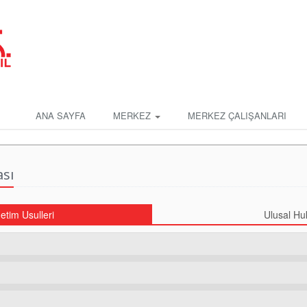
ANA SAYFA
MERKEZ
MERKEZ ÇALIŞANLARI
ası
etim Usulleri
Ulusal Hu