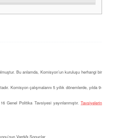
rulmuştur. Bu anlamda, Komisyon’un kuruluşu herhangi bir
dır. Komisyon çalışmalarını 5 yıllık dönemlerde, yılda 9-
e 16 Genel Politika Tavsiyesi yayınlanmıştır.
Tavsiyelerin
yonu’nun Vardığı Sonuçlar