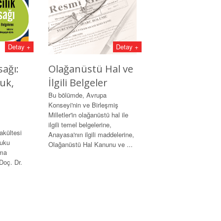
Detay +
Detay +
sağı:
Olağanüstü Hal ve
uk,
İlgili Belgeler
Bu bölümde, Avrupa
Konseyi'nin ve Birleşmiş
Milletler'in olağanüstü hal ile
ilgili temel belgelerine,
akültesi
Anayasa'nın ilgili maddelerine,
kuku
Olağanüstü Hal Kanunu ve ...
rma
Doç. Dr.