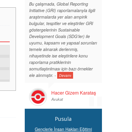
Bu çalışmada, Global Reporting
Initiative (GRI) raporlamalarıyla ilgili
araştırmalarda yer alan ampirik
bulgular, tespitler ve eleştiriler GRI
göstergelerinin Sustainable
Development Goals (SDG’ler) ile
uyumu, kapsamı ve yapısal sorunları
temele alınarak derlenmiş,
nihayetinde ise eleştirilere konu
raporlama pratiklerinin
somutlaştırılması için bazı örnekler
ele alınmıştır. -
Devamı
Hacer Gizem Karataş
Avukat
Pusula
Gençlerle İnsan Hakları Eğitimi